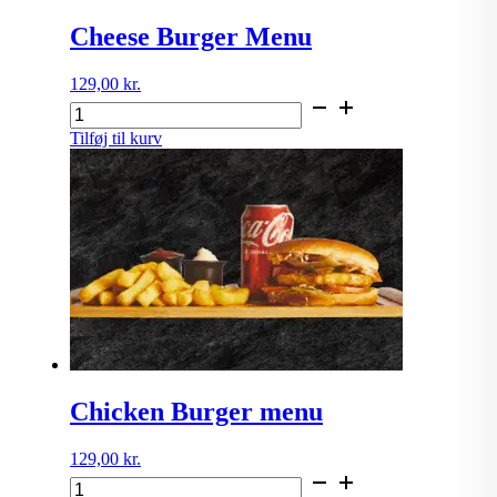
Cheese Burger Menu
129,00
kr.
Cheese
Burger
Tilføj til kurv
Menu
antal
Chicken Burger menu
129,00
kr.
Chicken