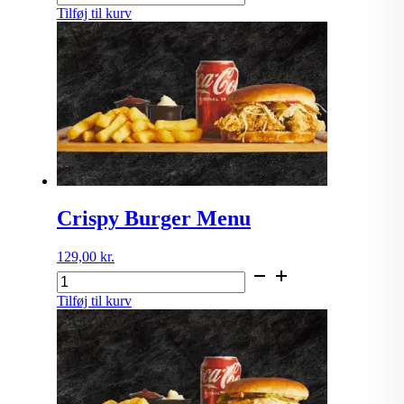
Burger
Tilføj til kurv
menu
antal
Crispy Burger Menu
129,00
kr.
Crispy
Burger
Tilføj til kurv
Menu
antal