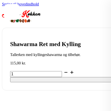
Spring til hovedindhold
Shawarma Ret med Kylling
Tallerken med kyllingeshawarma og tilbehør.
115,00
kr.
Shawarma
Ret
med
Kylling
antal